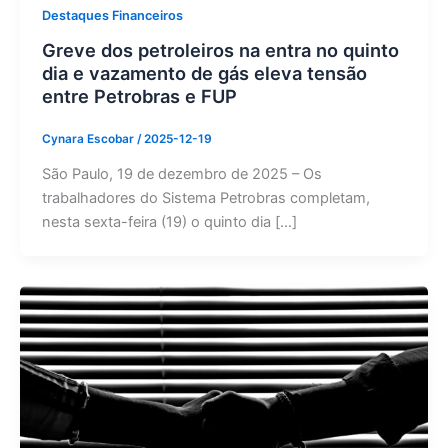
Destaques Financeiros
Greve dos petroleiros na entra no quinto
dia e vazamento de gás eleva tensão
entre Petrobras e FUP
Cynara Escobar
/
2025-12-19
São Paulo, 19 de dezembro de 2025 – Os
trabalhadores do Sistema Petrobras completam,
nesta sexta-feira (19) o quinto dia […]