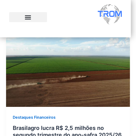
Ir
para
o
conteúdo
Destaques Financeiros
Brasilagro lucra R$ 2,5 milhões no
segundo trimestre do ano-safra 2025/26,