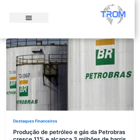
Ir
para
o
conteúdo
Destaques Financeiros
Produção de petróleo e gás da Petrobras
cresce 11% e alcança 3 milhões de barris