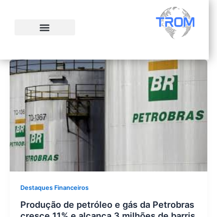
Ir
para
o
conteúdo
Destaques Financeiros
Produção de petróleo e gás da Petrobras
cresce 11% e alcança 3 milhões de barris