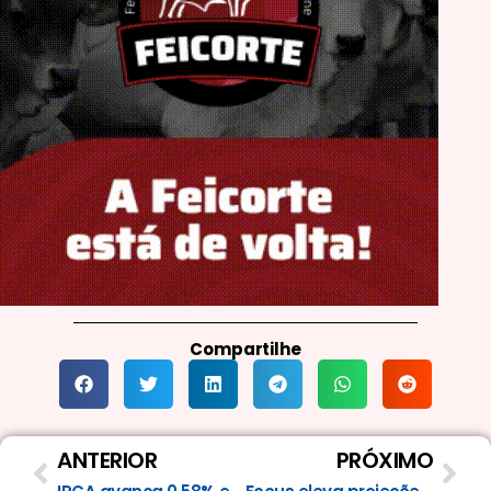
Compartilhe
Anterior
Pró
ANTERIOR
PRÓXIMO