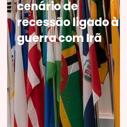
cenário de
recessão ligado à
guerra com Irã