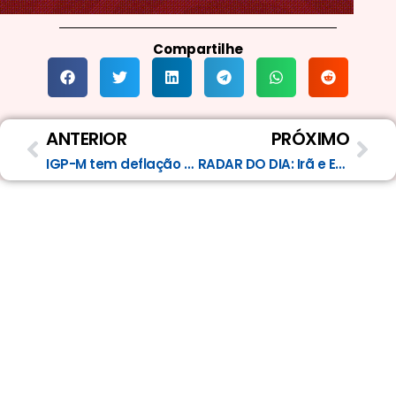
Compartilhe
Anterior
Pró
ANTERIOR
PRÓXIMO
IGP-M tem deflação de 0,50% junho
RADAR DO DIA: Irã e EUA retomam negociações; relatório Focus com poucas novidades