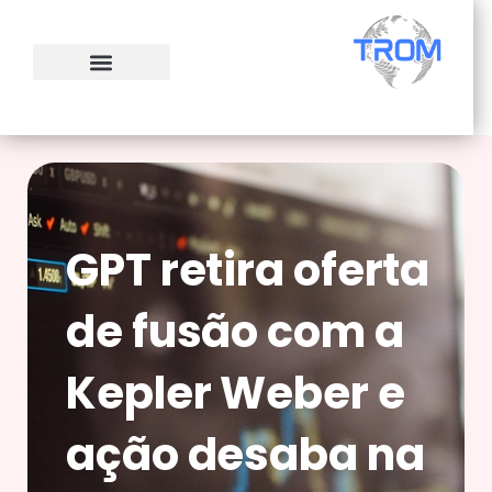
Ir
para
o
conteúdo
GPT retira oferta
de fusão com a
Kepler Weber e
ação desaba na