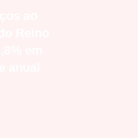
eços ao
do Reino
2,8% em
e anual