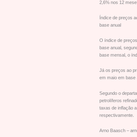
2,6% nos 12 meses
Índice de preços 
base anual
O índice de preço
base anual, segund
base mensal, o índ
Já os preços ao pr
em maio em base a
Segundo o departam
petrolíferos refin
taxas de inflação 
respectivamente.
Arno Baasch – ar