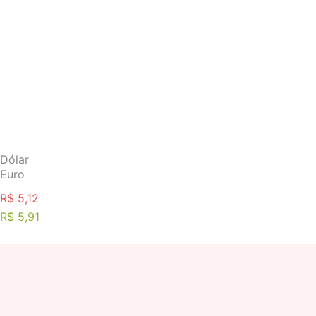
Ir
para
o
conteúdo
Dólar
Euro
R$ 5,12
R$ 5,91