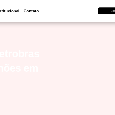
stitucional
Contato
Lo
etrobras
lhões em