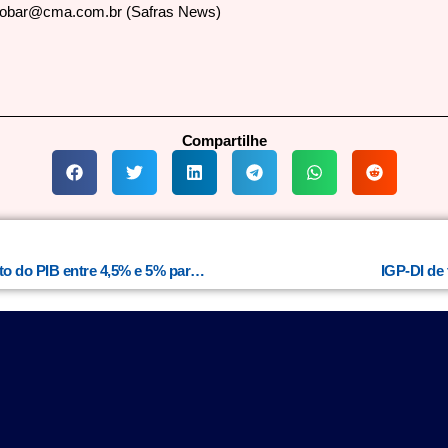
cobar@cma.com.br (Safras News)
Compartilhe
China estabelece meta de crescimento do PIB entre 4,5% e 5% para 2026
IGP-DI de 