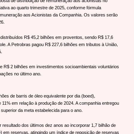
osta de distribuição de remuneração aos acionistas no
lativa ao quarto trimestre de 2025, conforme fórmula
Remuneração aos Acionistas da Companhia. Os valores serão
26.
distribuídos R$ 45,2 bilhões em proventos, sendo R$ 17,6
ole. A Petrobras pagou R$ 227,6 bilhões em tributos à União,
.
e R$ 2 bilhões em investimentos socioambientais voluntários
doações no último ano.
ões de barris de óleo equivalente por dia (boed),
 11% em relação à produção de 2024. A companhia entregou
superior da meta estabelecida para o ano.
 resultado dos últimos dez anos ao incorporar 1,7 bilhão de
oe) em reservas, atingindo um índice de reposição de reservas