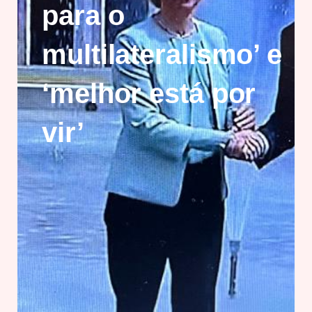
para o
multilateralismo’ e
‘melhor está por
vir’