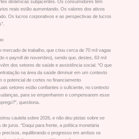
fortes dinâmicas subjacentes. Os consumidores têm
rios reais estão aumentando. Os valores dos ativos
o. Os lucros corporativos e as perspectivas de lucros
”.
ho
 o mercado de trabalho, que criou cerca de 70 mil vagas
do o payroll de novembro), sendo que, destes, 63 mil
 vêm dos setores de saúde e assistência social. “O que
ontratação na área da saúde diminuir em um contexto
o potencial de cortes no financiamento
is setores estão confiantes o suficiente, no contexto
e mudanças, para se empenharem e compensarem esse
prego?”, questiona.
strou cautela sobre 2026, e não deu pistas sobre se
de juros. “Daqui para frente, a política monetária
s precisos, equilibrando o progresso em ambos os