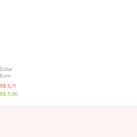
Ir
para
o
conteúdo
Dólar
Euro
R$ 5,11
R$ 5,90