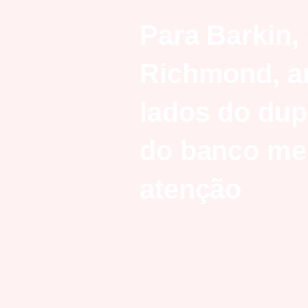
Para Barkin,
Richmond, a
lados do du
do banco m
atenção