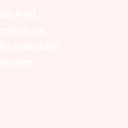
 do Fed
mbos os
plo mandato
erecem