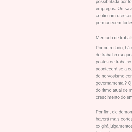
possibilitada por 
empregos. Os salá
continuam crescend
permanecem fortes
Mercado de trabal
Por outro lado, há
de trabalho (segun
postos de trabalho
acontecerá se a c
de nervosismo com 
governamental? Qua
do ritmo atual d
crescimento do em
Por fim, ele demon
haverá mais cortes 
exigirá julgamento