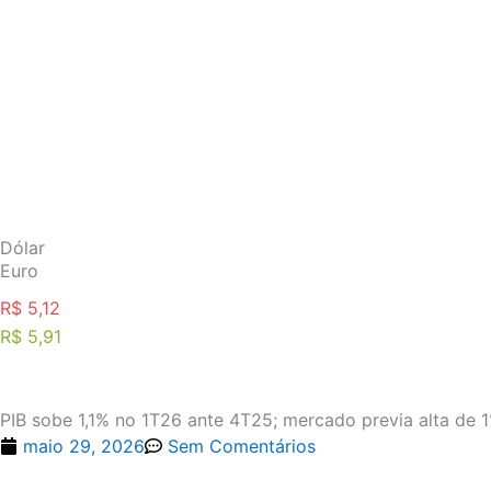
Ir
para
o
conteúdo
Dólar
Euro
R$ 5,12
R$ 5,91
PIB sobe 1,1% no 1T26 ante 4T25; mercado previa alta de 
maio 29, 2026
Sem Comentários