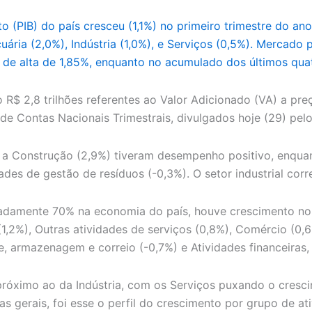
 (PIB) do país cresceu (1,1%) no primeiro trimestre do ano
uária (2,0%), Indústria (1,0%), e Serviços (0,5%). Mercado 
de alta de 1,85%, enquanto no acumulado dos últimos quatr
o R$ 2,8 trilhões referentes ao Valor Adicionado (VA) a pr
e Contas Nacionais Trimestrais, divulgados hoje (29) pelo
%) e a Construção (2,9%) tiveram desempenho positivo, enq
idades de gestão de resíduos (-0,3%). O setor industrial 
adamente 70% na economia do país, houve crescimento no t
(1,2%), Outras atividades de serviços (0,8%), Comércio (0,
e, armazenagem e correio (-0,7%) e Atividades financeiras,
u próximo ao da Indústria, com os Serviços puxando o cres
s gerais, foi esse o perfil do crescimento por grupo de a