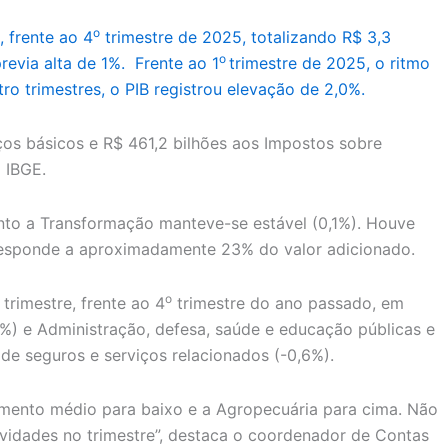
o
, frente ao 4
trimestre de 2025, totalizando R$ 3,3
o
previa alta de 1%. Frente ao 1
trimestre de 2025, o ritmo
o trimestres, o PIB registrou elevação de 2,0%.
eços básicos e R$ 461,2 bilhões aos Impostos sobre
 IBGE.
uanto a Transformação manteve-se estável (0,1%). Houve
corresponde a aproximadamente 23% do valor adicionado.
o
rimestre, frente ao 4
trimestre do ano passado, em
6%) e Administração, defesa, saúde e educação públicas e
 de seguros e serviços relacionados (-0,6%).
cimento médio para baixo e a Agropecuária para cima. Não
tividades no trimestre”, destaca o coordenador de Contas