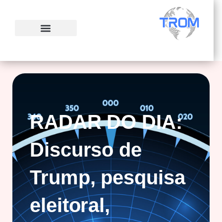
Ir
para
o
conteúdo
RADAR DO DIA:
Discurso de
Trump, pesquisa
eleitoral,