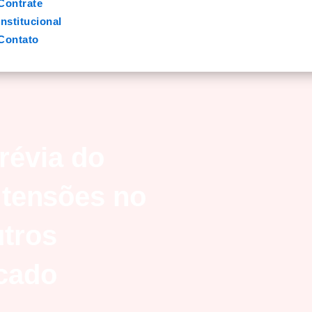
Contrate
Institucional
Contato
évia do
, tensões no
utros
cado