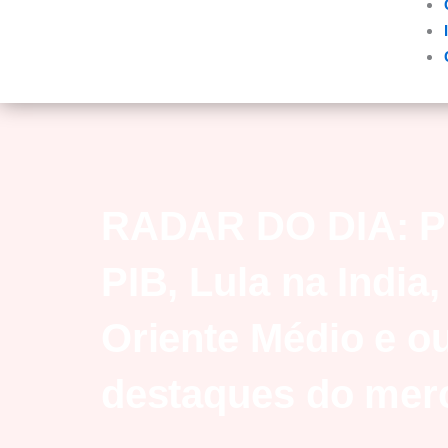
RADAR DO DIA: Pr
PIB, Lula na India
Oriente Médio e o
destaques do mer