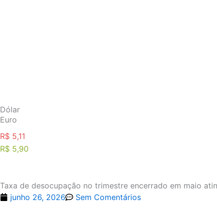
Ir
para
o
conteúdo
Dólar
Euro
R$ 5,11
R$ 5,90
Taxa de desocupação no trimestre encerrado em maio ati
junho 26, 2026
Sem Comentários