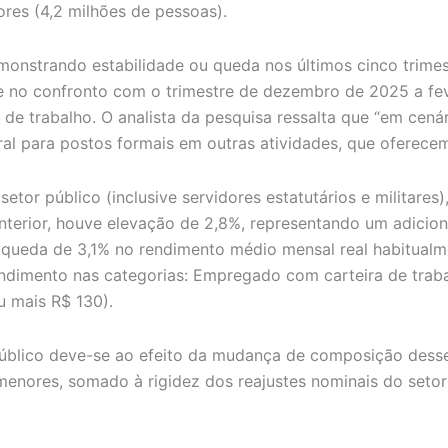
es (4,2 milhões de pessoas).
monstrando estabilidade ou queda nos últimos cinco trime
ade no confronto com o trimestre de dezembro de 2025 a 
de trabalho. O analista da pesquisa ressalta que “em cen
l para postos formais em outras atividades, que oferecem 
r público (inclusive servidores estatutários e militares),
terior, houve elevação de 2,8%, representando um adiciona
 queda de 3,1% no rendimento médio mensal real habitual
ndimento nas categorias: Empregado com carteira de traba
u mais R$ 130).
público deve-se ao efeito da mudança de composição dess
enores, somado à rigidez dos reajustes nominais do setor p