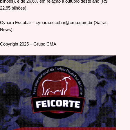
bilhões), e de 26,6% em relação a outubro deste ano (R$
22,95 bilhões).
Cynara Escobar – cynara.escobar@cma.com.br (Safras
News)
Copyright 2025 – Grupo CMA