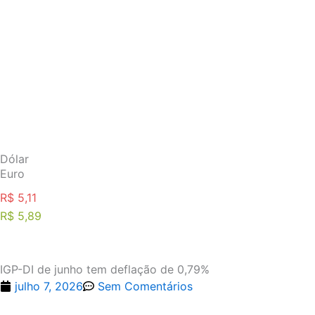
Ir
para
o
conteúdo
Dólar
Euro
R$ 5,11
R$ 5,89
IGP-DI de junho tem deflação de 0,79%
julho 7, 2026
Sem Comentários