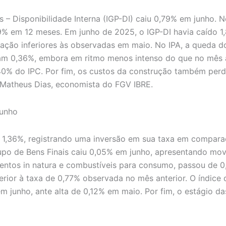
os – Disponibilidade Interna (IGP-DI) caiu 0,79% em junho.
59% em 12 meses. Em junho de 2025, o IGP-DI havia caído 
ação inferiores às observadas em maio. No IPA, a queda do
am 0,36%, embora em ritmo menos intenso do que no mês an
40% do IPC. Por fim, os custos da construção também per
a Matheus Dias, economista do FGV IBRE.
junho
u 1,36%, registrando uma inversão em sua taxa em compara
rupo de Bens Finais caiu 0,05% em junho, apresentando mo
limentos in natura e combustíveis para consumo, passou de
erior à taxa de 0,77% observada no mês anterior. O índice 
em junho, ante alta de 0,12% em maio. Por fim, o estágio 