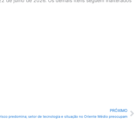
22 de julho de 2026. Os demais itens seguem inalterados
PRÓXIMO
P
risco predomina; setor de tecnologia e situação no Oriente Médio preocupam