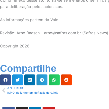
Como reflexo desse ato, torna-se sem efeitos o item 1 da
para deliberação pelos acionistas.
As informações partem da Vale.
Revisão: Arno Baasch – arno@safras.com.br (Safras News)
Copyright 2026
Compartilhe
ANTERIOR
Anterior
IGP-DI de junho tem deflação de 0,79%