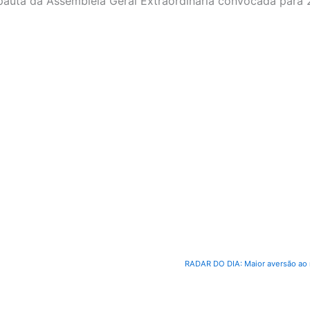
 pauta da Assembleia Geral Extraordinária convocada para 
RADAR DO DIA: Maior aversão ao 