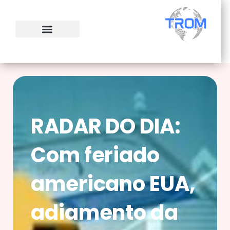
Ir
para
o
conteúdo
RADAR DO DIA:
Com feriado
americano EUA,
adiamento da