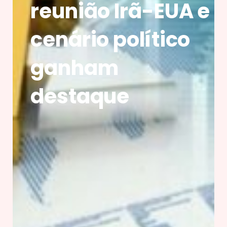
reunião Irã-EUA e
cenário político
ganham
destaque